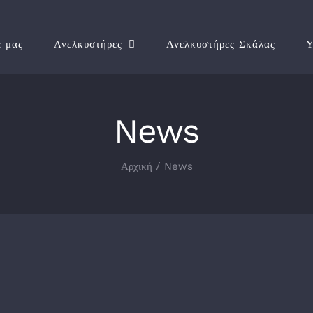
ε μας
Ανελκυστήρες
Ανελκυστήρες Σκάλας
Υ
News
Αρχική
/
News