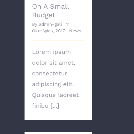
On A Small
Budget
By
admin-gali
|
11
Οκτωβρίου, 2017
|
News
Lorem ipsum
dolor sit amet,
consectetur
adipiscing elit.
Quisque laoreet
finibu [...]