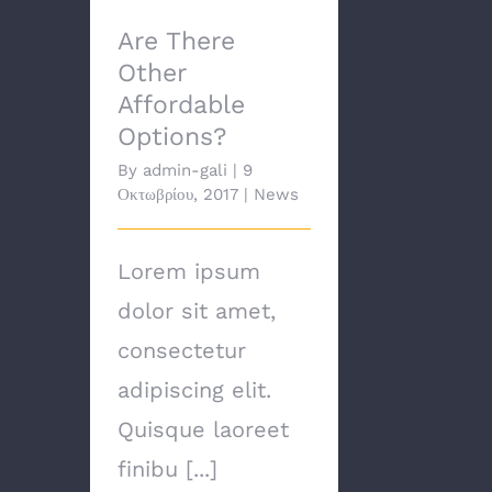
Are There Other
Affordable Options?
Are There
Other
Affordable
Options?
By
admin-gali
|
9
Οκτωβρίου, 2017
|
News
Lorem ipsum
dolor sit amet,
consectetur
adipiscing elit.
Quisque laoreet
finibu [...]