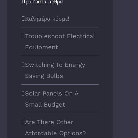
Πρόσφατα άρθρα
Καλημέρα κόσμε!
Troubleshoot Electrical
Equipment
Switching To Energy
Saving Bulbs
Solar Panels On A
Small Budget
Are There Other
Affordable Options?